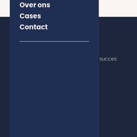
Over ons
Cases
Contact
De digitale partner voor klantgericht succes:
impactvol design, solide techniek.
FBI Digital Agency B.V.
Tappersweg 14 – 45/46
2031 EV Haarlem
+31 – (0)23 – 531 29 77
English