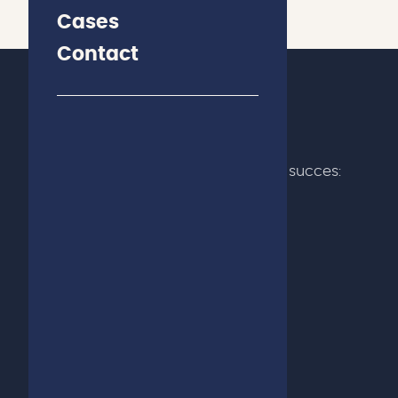
Cases
Contact
De digitale partner voor klantgericht succes:
impactvol design, solide techniek.
FBI Digital Agency B.V.
Tappersweg 14 – 45/46
2031 EV Haarlem
+31 – (0)23 – 531 29 77